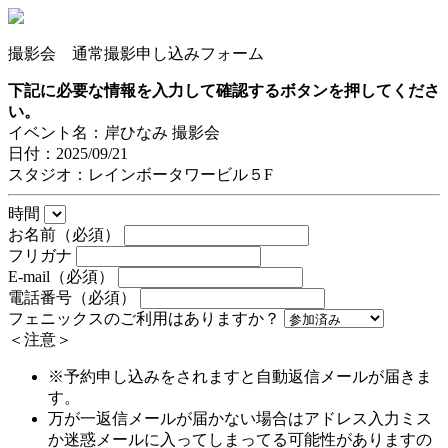
撮影会 通常撮影申し込みフォーム
下記に必要な情報を入力して確認するボタンを押してくださ
い。
イベント名：岸ひなみ 撮影会
日付：2025/09/21
スタジオ：レインボータワービル５F
時間
お名前（必須）
フリガナ
E-mail（必須）
電話番号（必須）
フェニックスのご利用はありますか？
＜注意＞
※予約申し込みをされますと自動返信メールが届きま
す。
万が一返信メールが届かない場合はアドレス入力ミス
か迷惑メールに入ってしまってる可能性がありますの