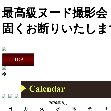
最高級ヌード撮影会 
固くお断りいたしま
2026年 8月
日
月
火
水
木
金
土