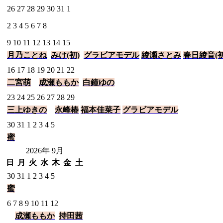
26
27
28
29
30
31
1
2
3
4
5
6
7
8
9
10
11
12
13
14
15
月乃ことね
みけ(初)
グラビアモデル
綾瀬さとみ
春日綾音(初
16
17
18
19
20
21
22
二宮萌
成瀬ももか
白鐘ゆの
23
24
25
26
27
28
29
三上ゆきの
永峰椿
福本佳菜子
グラビアモデル
30
31
1
2
3
4
5
蜜
2026年 9月
日
月
火
水
木
金
土
30
31
1
2
3
4
5
蜜
6
7
8
9
10
11
12
成瀬ももか
持田茜