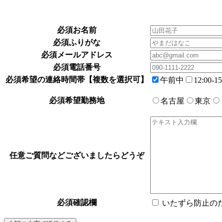
必須
お名前
必須
ふりがな
必須
メールアドレス
必須
電話番号
必須
希望の連絡時間帯【複数を選択可】
午前中
12:00-15
必須
希望勤務地
名古屋
東京
任意
ご質問などございましたらどうぞ
必須
確認欄
いたずら防止の